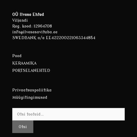
OÜ Ilvese Ehted
Viljandi
Reg. kood: 12964708
info@ilvesesavituba.ee
SWEDBANK a/a EE422200221063344854
Pood
KERAAMIKA
PORTSELANEHTED
Privaatsuspoliitika
Müügitingimused
Otsi:
Otsi