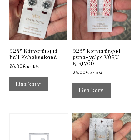
925° Kõrvarõngad
925° kõrvarõngad
hall Kaheksakand
puna-valge VÕRU
KIRIVÖÖ
23.00
€
sis. KM
25.00
€
sis. KM
Lisa korvi
Lisa korvi