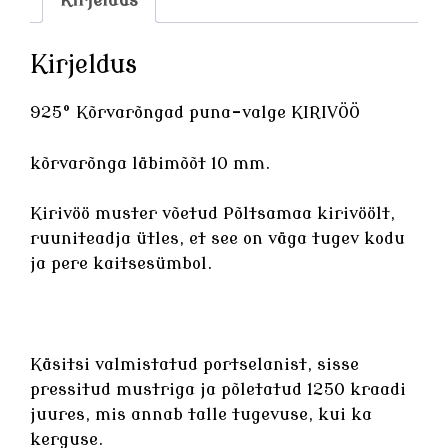
Kirjeldus
Kirjeldus
925° Kõrvarõngad puna-valge KIRIVÖÖ
kõrvarõnga läbimõõt 10 mm.
Kirivöö muster võetud Põltsamaa kirivöölt,
ruuniteadja ütles, et see on väga tugev kodu
ja pere kaitsesümbol.
Käsitsi valmistatud
portselanist
, sisse
pressitud mustriga ja põletatud 1250 kraadi
juures, mis annab talle tugevuse, kui ka
kerguse.