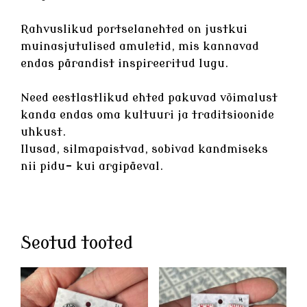
Rahvuslikud
portselanehted
on justkui
muinasjutulised amuletid, mis kannavad
endas pärandist inspireeritud lugu.
Need eestlastlikud ehted pakuvad võimalust
kanda endas oma kultuuri ja traditsioonide
uhkust.
Ilusad, silmapaistvad, sobivad kandmiseks
nii pidu- kui argipäeval.
Seotud tooted