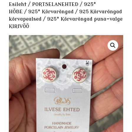
Esileht
/
PORTSELANEHTED
/
925°
HÕBE
/
925° Kõrvarõngad
/
925 Kõrvarõngad
kõrvapealsed
/ 925° Kõrvarõngad puna-valge
KIRIVÖÖ