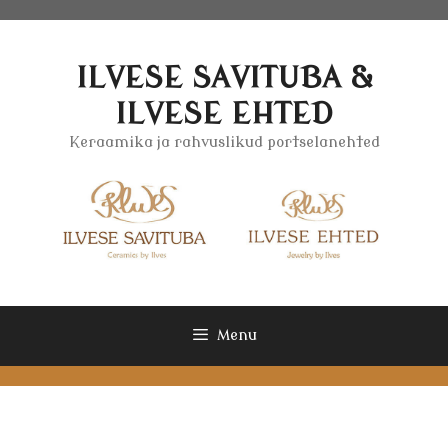
Skip
to
content
ILVESE SAVITUBA &
ILVESE EHTED
Keraamika ja rahvuslikud portselanehted
Menu