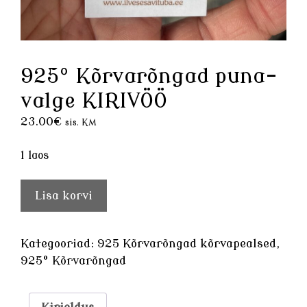
925° Kõrvarõngad puna-
valge KIRIVÖÖ
23.00
€
sis. KM
1 laos
925°
Lisa korvi
Kõrvarõngad
puna-
valge
Kategooriad:
925 Kõrvarõngad kõrvapealsed
,
KIRIVÖÖ
925° Kõrvarõngad
kogus