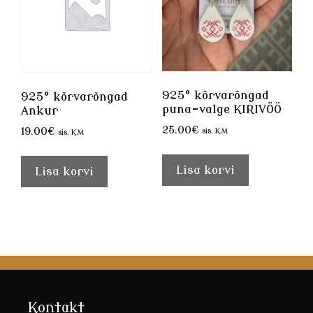
925° kõrvarõngad
925° kõrvarõngad
puna-valge KIRIVÖÖ
Ankur
25.00
€
19.00
€
sis. KM
sis. KM
Lisa korvi
Lisa korvi
Kontakt