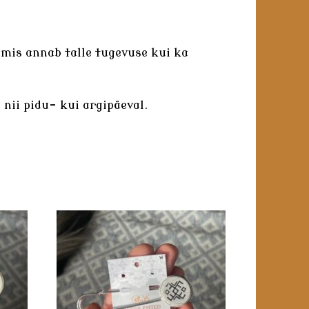
, mis annab talle tugevuse kui ka
 nii pidu- kui argipäeval.