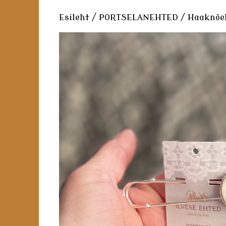
Esileht
/
PORTSELANEHTED
/
Haaknõe