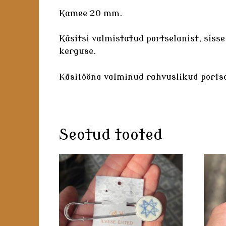
Kamee 20 mm.
Käsitsi valmistatud
portselanist
, siss
kerguse.
Käsitööna valminud rahvuslikud
ports
Seotud tooted