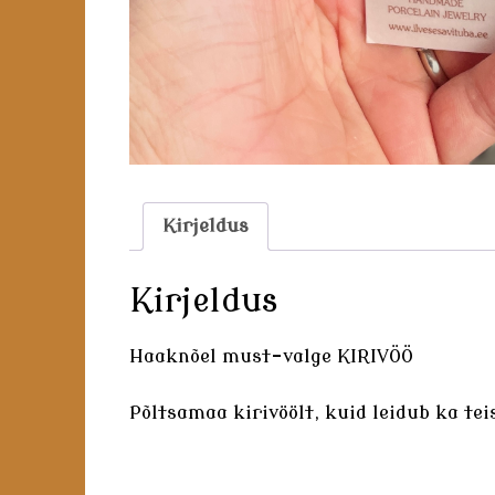
Kirjeldus
Kirjeldus
Haaknõel must-valge KIRIVÖÖ
Põltsamaa kirivöölt, kuid leidub ka tei