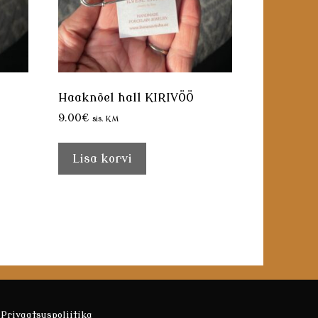
Haaknõel hall KIRIVÖÖ
9.00
€
sis. KM
Lisa korvi
Privaatsuspoliitika