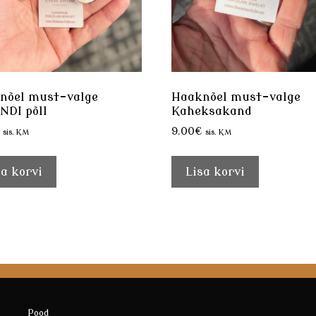
nõel must-valge
Haaknõel must-valge
NDI põll
Kaheksakand
9.00
€
sis. KM
sis. KM
sa korvi
Lisa korvi
Pood