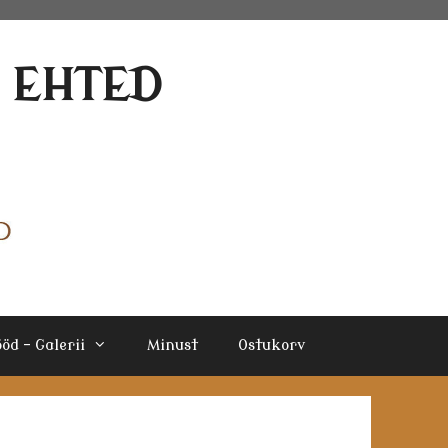
E EHTED
öd – Galerii
Minust
Ostukorv