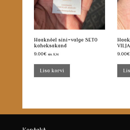
Haaknõel sini-valge SETO
Haak
kaheksakand
VILJA
9.00
€
9.00
€
sis. KM
Lisa korvi
Li