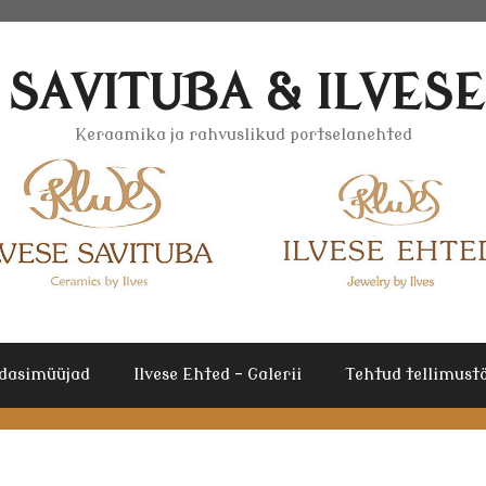
 SAVITUBA & ILVES
Keraamika ja rahvuslikud portselanehted
dasimüüjad
Ilvese Ehted – Galerii
Tehtud tellimustö