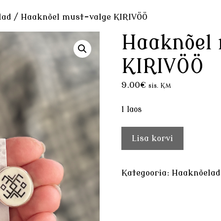
lad
/ Haaknõel must-valge KIRIVÖÖ
Haaknõel
KIRIVÖÖ
9.00
€
sis. KM
1 laos
Haaknõel
Lisa korvi
must-
valge
KIRIVÖÖ
Kategooria:
Haaknõelad
kogus