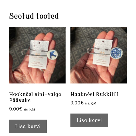
Seotud tooted
Haaknõel sini-valge
Haaknõel Rukkilill
Pääsuke
9.00
€
sis. KM
9.00
€
sis. KM
Lisa korvi
Lisa korvi