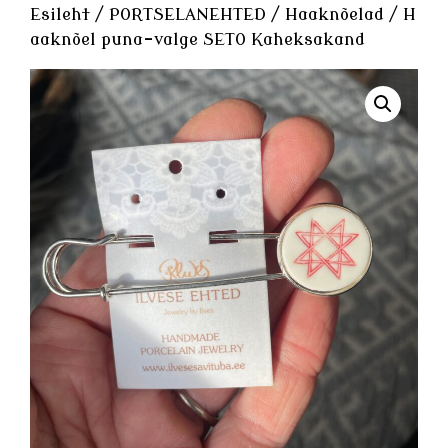
Esileht
/
PORTSELANEHTED
/
Haaknõelad
/ H
aaknõel puna-valge SETO Kaheksakand