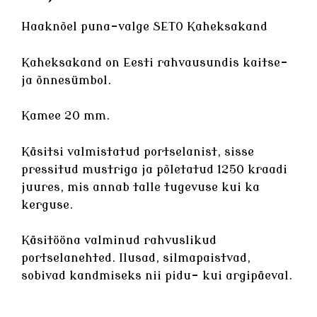
Haaknõel puna-valge SETO Kaheksakand
Kaheksakand on Eesti rahvausundis kaitse-
ja õnnesümbol.
Kamee 20 mm.
Käsitsi valmistatud
portselanist
, sisse
pressitud mustriga ja põletatud 1250 kraadi
juures, mis annab talle tugevuse kui ka
kerguse.
Käsitööna valminud rahvuslikud
portselanehted
. Ilusad, silmapaistvad,
sobivad kandmiseks nii pidu- kui argipäeval.