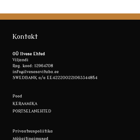
Kontakt
OÜ Ilvese Ehted
Viljandi
Reg. kood: 12964708
info@ilvesesavituba.ee
SWEDBANK a/a EE422200221063344854
Pood
KERAAMIKA
PORTSELANEHTED
Privaatsuspoliitika
Müügitingimused