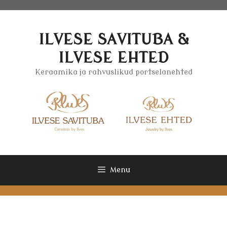
Skip
to
content
ILVESE SAVITUBA &
ILVESE EHTED
Keraamika ja rahvuslikud portselanehted
Menu