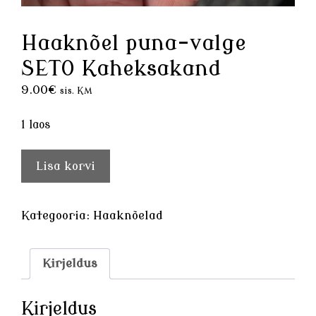
Haaknõel puna-valge
SETO Kaheksakand
9.00
€
sis. KM
1 laos
Haaknõel
Lisa korvi
puna-
valge
SETO
Kategooria:
Haaknõelad
Kaheksakand
kogus
Kirjeldus
Kirjeldus