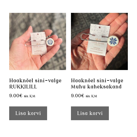
Haaknõel sini-valge
Haaknõel sini-valge
RUKKILILL
Muhu kaheksakand
9.00
€
9.00
€
sis. KM
sis. KM
Lisa korvi
Lisa korvi