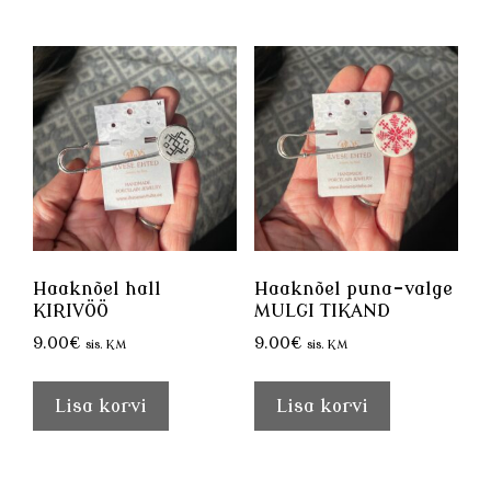
Haaknõel hall
Haaknõel puna-valge
KIRIVÖÖ
MULGI TIKAND
9.00
€
9.00
€
sis. KM
sis. KM
Lisa korvi
Lisa korvi