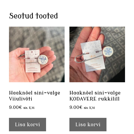
Seotud tooted
Haaknõel sini-valge
Haaknõel sini-valge
Viiulivõti
KODAVERE rukkilill
9.00
€
9.00
€
sis. KM
sis. KM
Lisa korvi
Lisa korvi