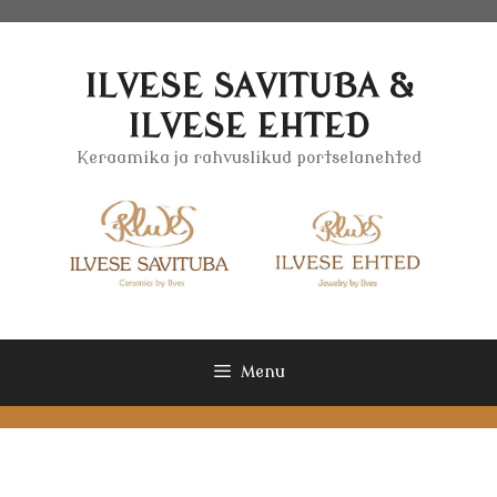
Skip
to
content
ILVESE SAVITUBA &
ILVESE EHTED
Keraamika ja rahvuslikud portselanehted
Menu