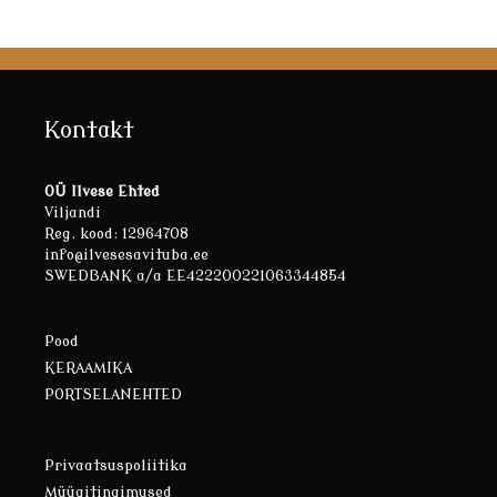
Kontakt
OÜ Ilvese Ehted
Viljandi
Reg. kood: 12964708
info@ilvesesavituba.ee
SWEDBANK a/a EE422200221063344854
Pood
KERAAMIKA
PORTSELANEHTED
Privaatsuspoliitika
Müügitingimused