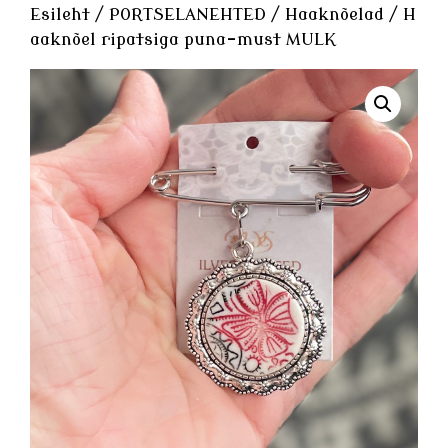
Esileht
/
PORTSELANEHTED
/
Haaknõelad
/ H
aaknõel ripatsiga puna-must MULK