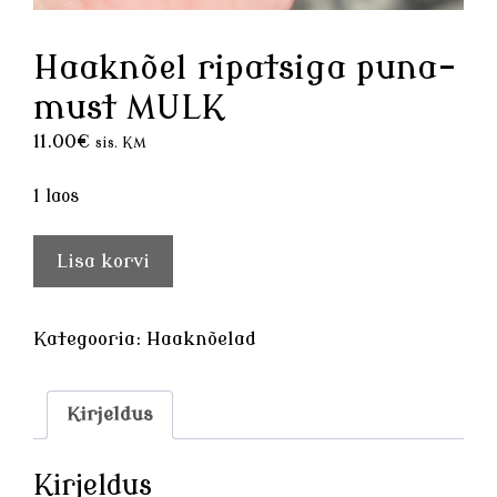
Haaknõel ripatsiga puna-
must MULK
11.00
€
sis. KM
1 laos
Haaknõel
Lisa korvi
ripatsiga
puna-
must
Kategooria:
Haaknõelad
MULK
kogus
Kirjeldus
Kirjeldus