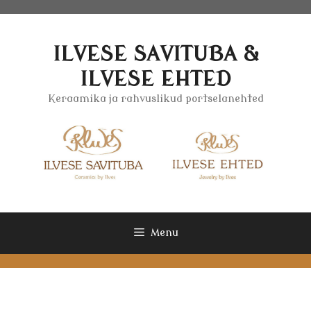
Skip
to
content
ILVESE SAVITUBA &
ILVESE EHTED
Keraamika ja rahvuslikud portselanehted
Menu