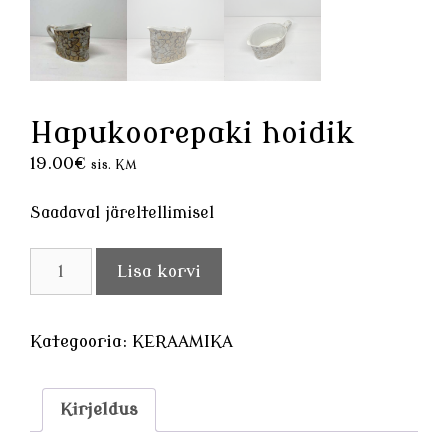
Hapukoorepaki hoidik
19.00
€
sis. KM
Saadaval järeltellimisel
Hapukoorepaki
Lisa korvi
hoidik
kogus
Kategooria:
KERAAMIKA
Kirjeldus