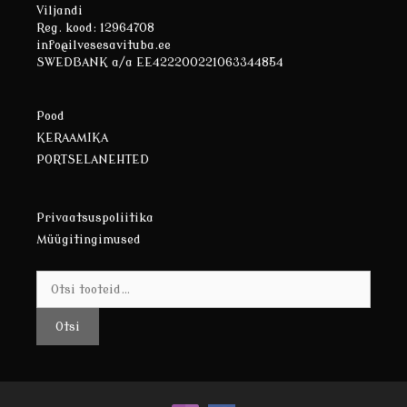
Viljandi
Reg. kood: 12964708
info@ilvesesavituba.ee
SWEDBANK a/a EE422200221063344854
Pood
KERAAMIKA
PORTSELANEHTED
Privaatsuspoliitika
Müügitingimused
Otsi:
Otsi