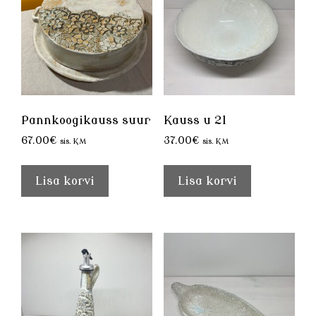
Pannkoogikauss suur
Kauss u 2l
67.00
€
37.00
€
sis. KM
sis. KM
Lisa korvi
Lisa korvi