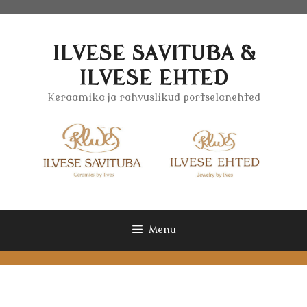
Skip
to
content
ILVESE SAVITUBA &
ILVESE EHTED
Keraamika ja rahvuslikud portselanehted
Menu