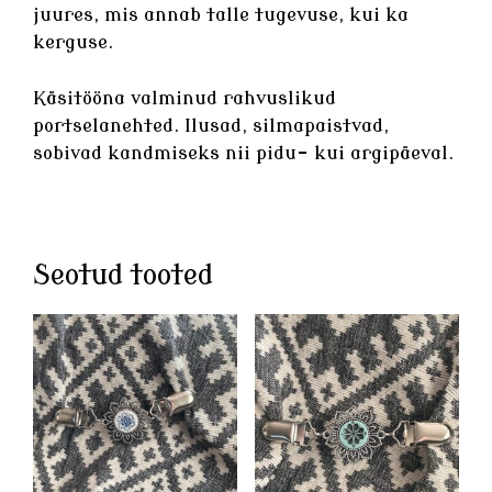
juures, mis annab talle tugevuse, kui ka
kerguse.
Käsitööna valminud rahvuslikud
portselanehted
. Ilusad, silmapaistvad,
sobivad kandmiseks nii pidu- kui argipäeval.
Seotud tooted