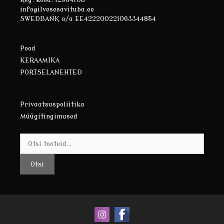
info@ilvesesavituba.ee
SWEDBANK a/a EE422200221063344854
Pood
KERAAMIKA
PORTSELANEHTED
Privaatsuspoliitika
Müügitingimused
Otsi:
Otsi