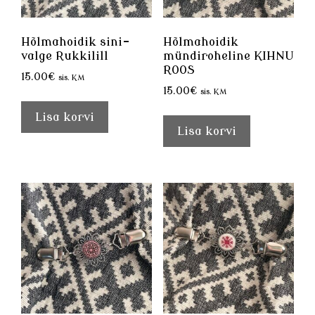
Hõlmahoidik sini-
Hõlmahoidik
valge Rukkilill
mündiroheline KIHNU
ROOS
15.00
€
sis. KM
15.00
€
sis. KM
Lisa korvi
Lisa korvi