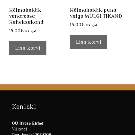
Hõlmahoidik
Hõlmahoidik puna-
vanaroosa
valge MULGI TIKAND
Kaheksakand
15.00
€
sis. KM
15.00
€
sis. KM
Lisa korvi
Lisa korvi
Kontakt
OÜ Ilvese Ehted
Viljandi
Reg. kood: 12964708