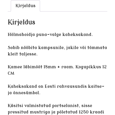
Kirjeldus
Kirjeldus
Hõlmahoidja puna-valge kaheksakand.
Sobib nööbita kampsunile, jakile või tõmmata
kleit taljesse.
Kamee läbimõõt 18mm + raam. Kogupikkus 12
CM
Kaheksakand on Eesti rahvausundis kaitse-
ja õnnesümbol.
Käsitsi valmistatud
portselanist
, sisse
pressitud mustriga ja põletatud 1250 kraadi