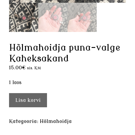
Hõlmahoidja puna-valge
Kaheksakand
15.00
€
sis. KM
1 laos
Hõlmahoidja
Lisa korvi
puna-
valge
Kaheksakand
Kategooria:
Hõlmahoidja
kogus