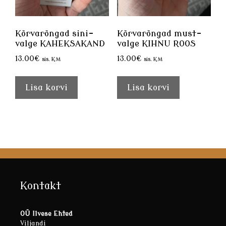
Kõrvarõngad sini-
Kõrvarõngad must-
valge KAHEKSAKAND
valge KIHNU ROOS
13.00
€
13.00
€
sis. KM
sis. KM
Lisa korvi
Lisa korvi
Kontakt
OÜ Ilvese Ehted
Viljandi