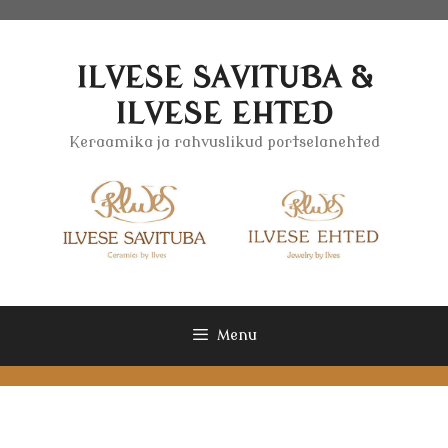
Skip
to
content
ILVESE SAVITUBA &
ILVESE EHTED
Keraamika ja rahvuslikud portselanehted
Menu