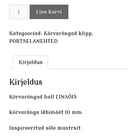
Kõrvarõngad
Lisa korvi
hall
LINAÕIS
kogus
Kategooriad:
Kõrvarõngad klipp
,
PORTSELANEHTED
Kirjeldus
Kirjeldus
Kõrvarõngad hall LINAÕIS
kõrvarõnga läbimõõt 10 mm.
Inspireeritud sõle mustrsit.