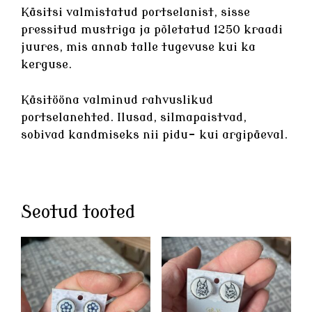
Käsitsi valmistatud
portselanist
, sisse
pressitud mustriga ja põletatud 1250 kraadi
juures, mis annab talle tugevuse kui ka
kerguse.
Käsitööna valminud rahvuslikud
portselanehted
. Ilusad, silmapaistvad,
sobivad kandmiseks nii pidu- kui argipäeval.
Seotud tooted