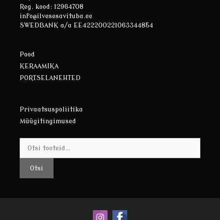
Reg. kood: 12964708
info@ilvesesavituba.ee
SWEDBANK a/a EE422200221063344854
Pood
KERAAMIKA
PORTSELANEHTED
Privaatsuspoliitika
Müügitingimused
Otsi:
Otsi