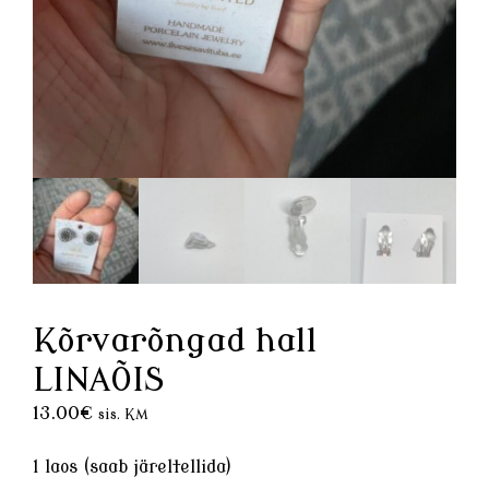
Kõrvarõngad hall
LINAÕIS
13.00
€
sis. KM
1 laos (saab järeltellida)