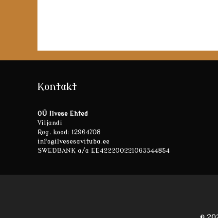
Kontakt
OÜ Ilvese Ehted
Viljandi
Reg. kood: 12964708
info@ilvesesavituba.ee
SWEDBANK a/a EE422200221063344854
© 20