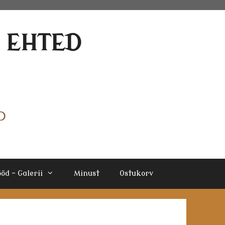
E EHTED
öd – Galerii
Minust
Ostukorv