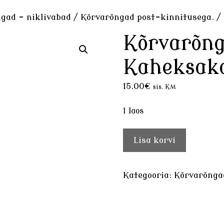
gad - niklivabad
/
Kõrvarõngad post-kinnitusega.
/ 
Kõrvarõn
Kaheksak
15.00
€
sis. KM
1 laos
Kõrvarõngad
Lisa korvi
hall
MUHU
Kaheksakand
Kategooria:
Kõrvarõnga
kogus