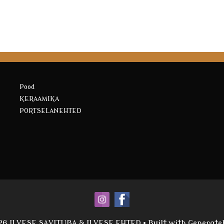
Pood
KERAAMIKA
PORTSELANEHTED
26 ILVESE SAVITUBA & ILVESE EHTED
• Built with
Generate