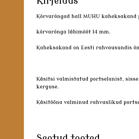
Kirjeldus
Kõrvarõngad hall MUHU kaheksakand p
kõrvarõnga läbimõõt 14 mm.
Kaheksakand on Eesti rahvausundis õn
Käsitsi valmistatud
portselanist
, siss
kerguse.
Käsitööna valminud rahvuslikud
ports
Seotud tooted