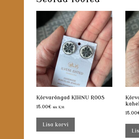
Kõrvarõngad KIHNU ROOS
Kõrv
kahe
15.00
€
sis. KM
15.00
Lisa korvi
Li