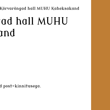
Kõrvarõngad hall MUHU Kaheksakand
gad hall MUHU
and
d post-kinnitusega.