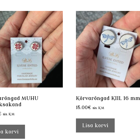
arõngad MUHU
Kõrvarõngad KIIL 16 m
ksakand
15.00
€
sis. KM
€
sis. KM
Lisa korvi
sa korvi