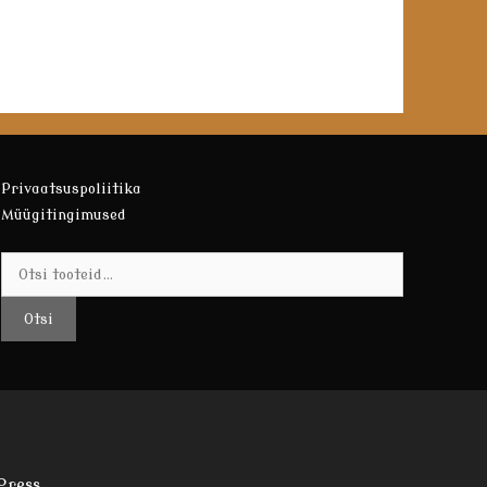
Privaatsuspoliitika
Müügitingimused
Otsi:
Otsi
Press