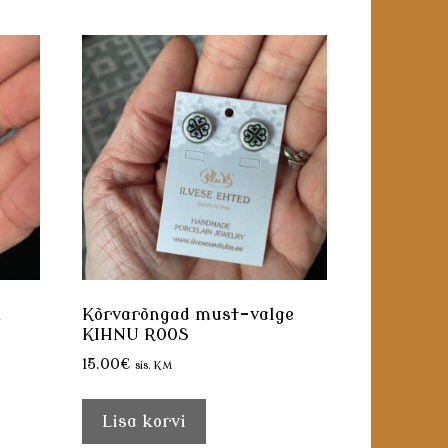
m
Kõrvarõngad must-valge
KIHNU ROOS
15.00
€
sis. KM
Lisa korvi