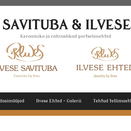
 SAVITUBA & ILVES
Keraamika ja rahvuslikud portselanehted
dasimüüjad
Ilvese Ehted – Galerii
Tehtud tellimustö