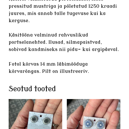
pressitud mustriga ja põletatud 1250 kraadi
juures, mis annab talle tugevuse kui ka
kerguse.
Käsitööna valminud rahvuslikud
portselanehted
. Ilusad, silmapaistvad,
sobivad kandmiseks nii pidu- kui argipäeval.
Fotol kõrvas 14 mm läbimõõduga
kõrvarõngas. Pilt on illustreeriv.
Seotud tooted