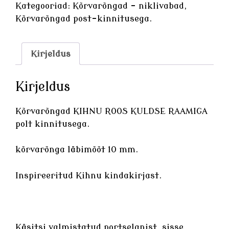
kogus
Kategooriad:
Kõrvarõngad - niklivabad
,
Kõrvarõngad post-kinnitusega.
Kirjeldus
Kirjeldus
Kõrvarõngad KIHNU ROOS KULDSE RAAMIGA
polt kinnitusega.
kõrvarõnga läbimõõt 10 mm.
Inspireeritud Kihnu kindakirjast.
Käsitsi valmistatud
portselanist
, sisse