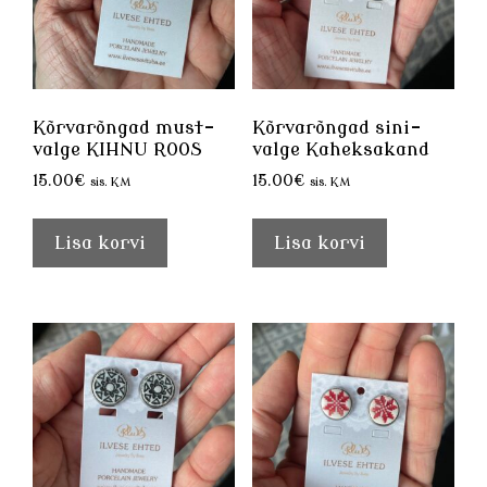
Kõrvarõngad must-
Kõrvarõngad sini-
valge KIHNU ROOS
valge Kaheksakand
15.00
€
15.00
€
sis. KM
sis. KM
Lisa korvi
Lisa korvi