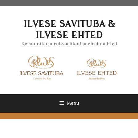
Skip
to
content
ILVESE SAVITUBA &
ILVESE EHTED
Keraamika ja rahvuslikud portselanehted
Menu