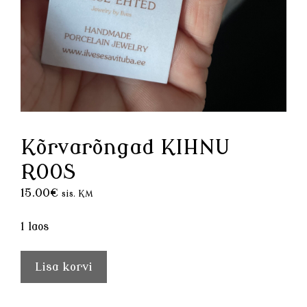
Kõrvarõngad KIHNU
ROOS
15.00
€
sis. KM
1 laos
Kõrvarõngad
Lisa korvi
KIHNU
ROOS