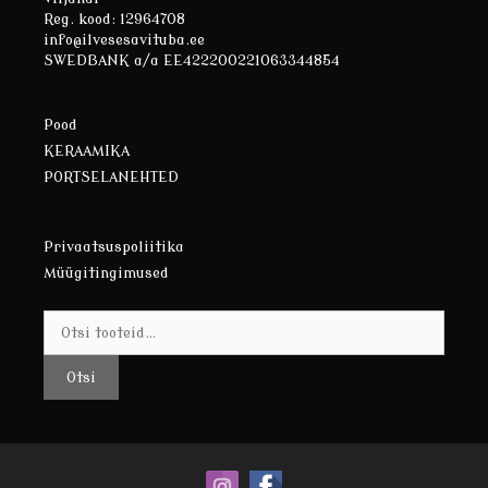
Reg. kood: 12964708
info@ilvesesavituba.ee
SWEDBANK a/a EE422200221063344854
Pood
KERAAMIKA
PORTSELANEHTED
Privaatsuspoliitika
Müügitingimused
Otsi:
Otsi