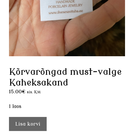
Kõrvarõngad must-valge
Kaheksakand
15.00
€
sis. KM
1 laos
Kõrvarõngad
Lisa korvi
must-