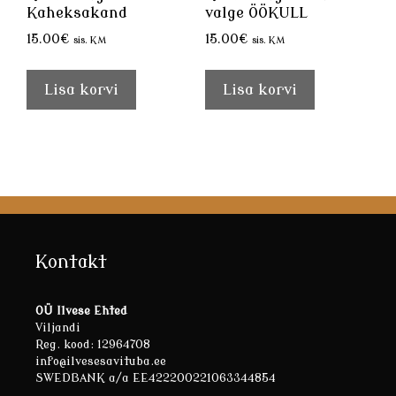
Kaheksakand
valge ÖÖKULL
15.00
€
15.00
€
sis. KM
sis. KM
Lisa korvi
Lisa korvi
Kontakt
OÜ Ilvese Ehted
Viljandi
Reg. kood: 12964708
info@ilvesesavituba.ee
SWEDBANK a/a EE422200221063344854