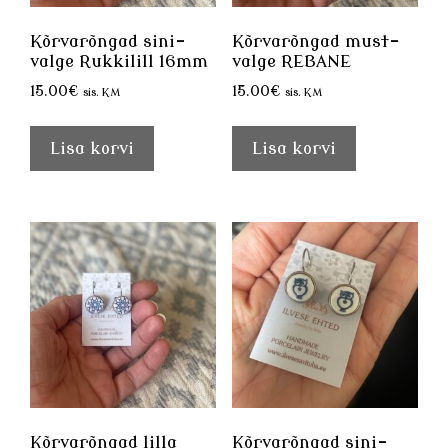
Kõrvarõngad sini-
Kõrvarõngad must-
valge Rukkilill 16mm
valge REBANE
15.00
€
15.00
€
sis. KM
sis. KM
Lisa korvi
Lisa korvi
Kõrvarõngad lilla
Kõrvarõngad sini-