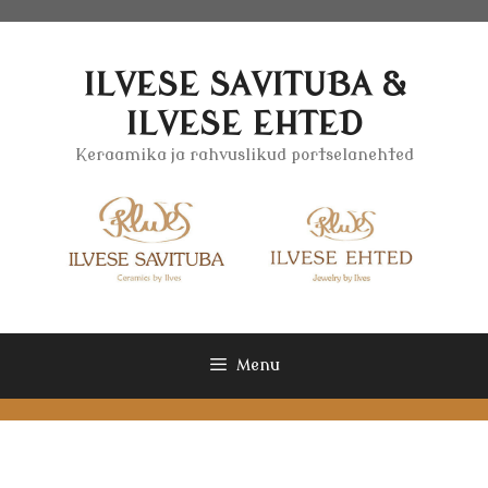
Skip
to
content
ILVESE SAVITUBA &
ILVESE EHTED
Keraamika ja rahvuslikud portselanehted
Menu