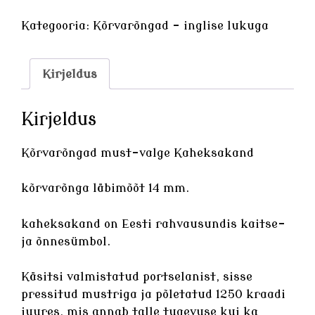
valge
Kaheksakand
Kategooria:
Kõrvarõngad - inglise lukuga
kogus
Kirjeldus
Kirjeldus
Kõrvarõngad must-valge Kaheksakand
kõrvarõnga läbimõõt 14 mm.
kaheksakand on Eesti rahvausundis kaitse-
ja õnnesümbol.
Käsitsi valmistatud
portselanist
, sisse
pressitud mustriga ja põletatud 1250 kraadi
juures, mis annab talle tugevuse kui ka