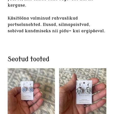
kerguse.
Käsitööna valminud rahvuslikud
portselanehted
. Ilusad, silmapaistvad,
sobivad kandmiseks nii pidu- kui argipäeval.
Seotud tooted