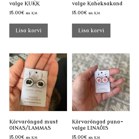
valge KUKK
valge Kaheksakand
15.00
€
15.00
€
sis. KM
sis. KM
Lisa korvi
Lisa korvi
Kõrvarõngad must
Kõrvarõngad puna-
OINAS/LAMMAS
valge LINAÕIS
15.00
€
15.00
€
sis. KM
sis. KM