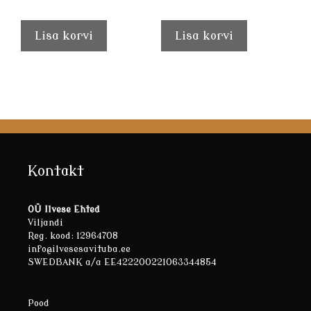
Lisa korvi
Lisa korvi
Kontakt
OÜ Ilvese Ehted
Viljandi
Reg. kood: 12964708
info@ilvesesavituba.ee
SWEDBANK a/a EE422200221063344854
Pood