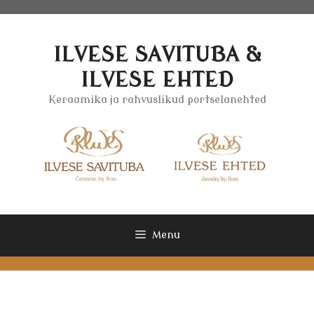
Skip
to
content
ILVESE SAVITUBA &
ILVESE EHTED
Keraamika ja rahvuslikud portselanehted
Menu