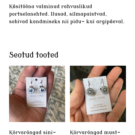
Käsitööna valminud rahvuslikud
portselanehted
. Ilusad, silmapaistvad,
sobivad kandmiseks nii pidu- kui argipäeval.
Seotud tooted
Kõrvarõngad sini-
Kõrvarõngad must-