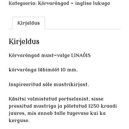
LINAÕIS
Kategooria:
Kõrvarõngad - inglise lukuga
kogus
Kirjeldus
Kirjeldus
Kõrvarõngad must-valge LINAÕIS
kõrvarõnga läbimõõt 10 mm.
Inspireeritud sõle mustrikirjast.
Käsitsi valmistatud
portselanist
, sisse
pressitud mustriga ja põletatud 1250 kraadi
juures, mis annab talle tugevuse kui ka
kerguse.