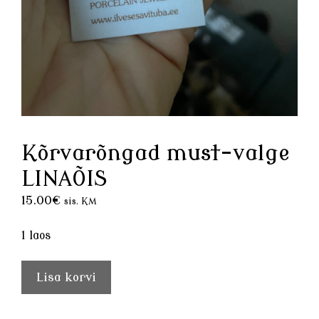
Kõrvarõngad must-valge
LINAÕIS
15.00
€
sis. KM
1 laos
Kõrvarõngad
Lisa korvi
must-
valge