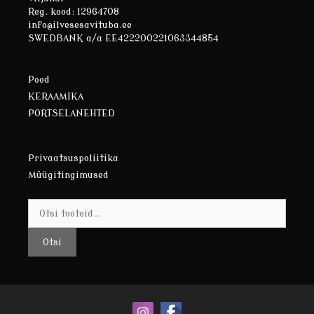
Reg. kood: 12964708
info@ilvesesavituba.ee
SWEDBANK a/a EE422200221063344854
Pood
KERAAMIKA
PORTSELANEHTED
Privaatsuspoliitika
Müügitingimused
Otsi:
Otsi