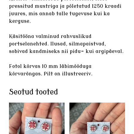
pressitud mustriga ja põletatud 1250 kraadi
juures, mis annab talle tugevuse kui ka
kerguse.
Käsitööna valminud rahvuslikud
portselanehted
. Ilusad, silmapaistvad,
sobivad kandmiseks nii pidu- kui argipäeval.
Fotol kõrvas 10 mm läbimõõduga
kõrvarõngas. Pilt on illustreeriv.
Seotud tooted