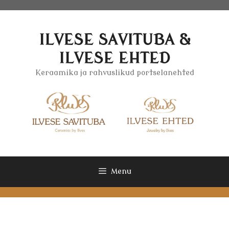
Skip
to
content
ILVESE SAVITUBA &
ILVESE EHTED
Keraamika ja rahvuslikud portselanehted
Menu