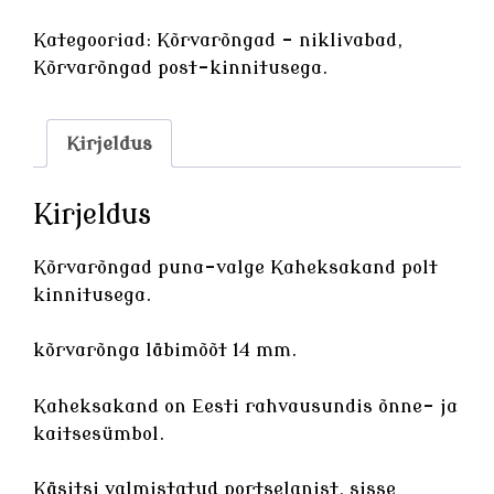
valge
Kaheksakand
Kategooriad:
Kõrvarõngad - niklivabad
,
kogus
Kõrvarõngad post-kinnitusega.
Kirjeldus
Kirjeldus
Kõrvarõngad puna-valge Kaheksakand polt
kinnitusega.
kõrvarõnga läbimõõt 14 mm.
Kaheksakand on Eesti rahvausundis õnne- ja
kaitsesümbol.
Käsitsi valmistatud
portselanist
, sisse