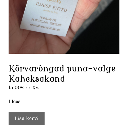
Kõrvarõngad puna-valge
Kaheksakand
15.00
€
sis. KM
1 laos
Kõrvarõngad
Lisa korvi
puna-