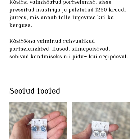
Käsitsi valmistatud
portselanist
, sisse
pressitud mustriga ja põletatud 1250 kraadi
juures, mis annab talle tugevuse kui ka
kerguse.
Käsitööna valminud rahvuslikud
portselanehted
. Ilusad, silmapaistvad,
sobivad kandmiseks nii pidu- kui argipäeval.
Seotud tooted