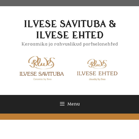
Skip
to
content
ILVESE SAVITUBA &
ILVESE EHTED
Keraamika ja rahvuslikud portselanehted
Menu