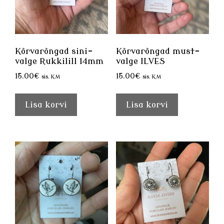
Kõrvarõngad sini-
Kõrvarõngad must-
valge Rukkilill 14mm
valge ILVES
15.00
€
15.00
€
sis. KM
sis. KM
Lisa korvi
Lisa korvi