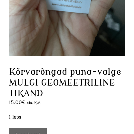
Kõrvarõngad puna-valge
MULGI GEOMEETRILINE
TIKAND
15.00
€
sis. KM
1 laos
Kõrvarõngad