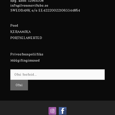
Reg. kood: 12964708
info@ilvesesavituba.ee
SWEDBANK a/a EE422200221063344854
Pood
KERAAMIKA
PORTSELANEHTED
Privaatsuspoliitika
Müügitingimused
Otsi:
Otsi