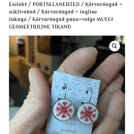
Esileht
/
PORTSELANEHTED
/
Kõrvarõngad -
niklivabad
/
Kõrvarõngad - inglise
lukuga
/ Kõrvarõngad puna-valge MULGI
GEOMEETRILINE TIKAND