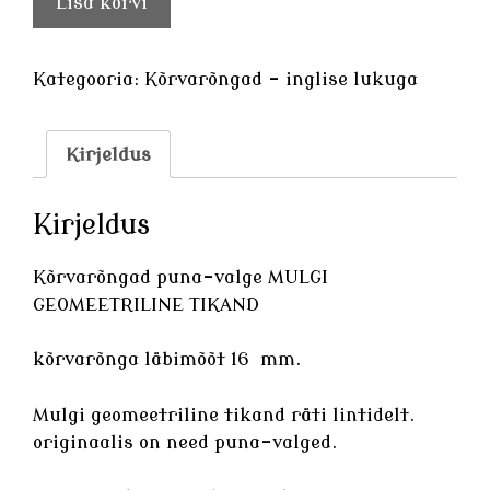
Lisa korvi
puna-
valge
MULGI
Kategooria:
Kõrvarõngad - inglise lukuga
GEOMEETRILINE
TIKAND
kogus
Kirjeldus
Kirjeldus
Kõrvarõngad puna-valge MULGI
GEOMEETRILINE TIKAND
kõrvarõnga läbimõõt 16 mm.
Mulgi geomeetriline tikand räti lintidelt.
originaalis on need puna-valged.