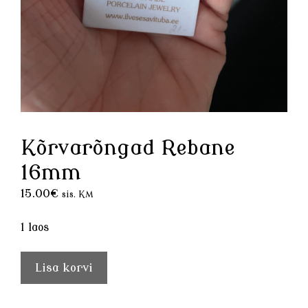
Kõrvarõngad Rebane
16mm
15.00
€
sis. KM
1 laos
Kõrvarõngad
Lisa korvi
Rebane
16mm