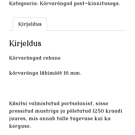
kogus
Kategooria:
Kõrvarõngad post-kinnitusega.
Kirjeldus
Kirjeldus
Kõrvarõngad rebane
kõrvarõnga läbimõõt 16 mm.
Käsitsi valmistatud
portselanist
, sisse
pressitud mustriga ja põletatud 1250 kraadi
juures, mis annab talle tugevuse kui ka
kerguse.