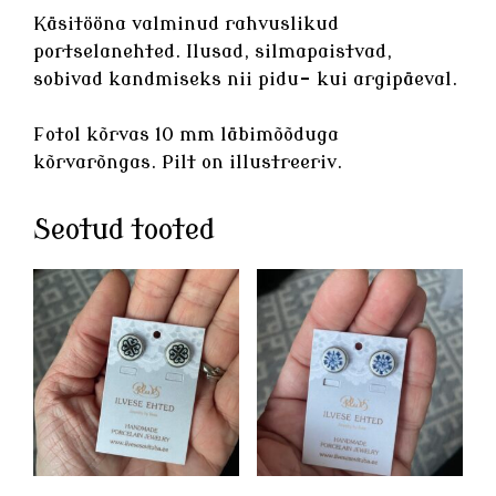
Käsitööna valminud rahvuslikud
portselanehted
. Ilusad, silmapaistvad,
sobivad kandmiseks nii pidu- kui argipäeval.
Fotol kõrvas 10 mm läbimõõduga
kõrvarõngas. Pilt on illustreeriv.
Seotud tooted