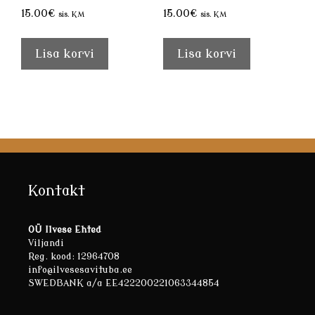
15.00
€
15.00
€
sis. KM
sis. KM
Lisa korvi
Lisa korvi
Kontakt
OÜ Ilvese Ehted
Viljandi
Reg. kood: 12964708
info@ilvesesavituba.ee
SWEDBANK a/a EE422200221063344854