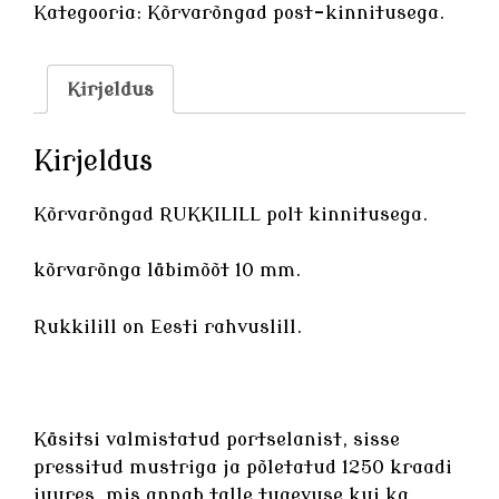
kogus
Kategooria:
Kõrvarõngad post-kinnitusega.
Kirjeldus
Kirjeldus
Kõrvarõngad RUKKILILL polt kinnitusega.
kõrvarõnga läbimõõt 10 mm.
Rukkilill on Eesti rahvuslill.
Käsitsi valmistatud
portselanist
, sisse
pressitud mustriga ja põletatud 1250 kraadi
juures, mis annab talle tugevuse kui ka