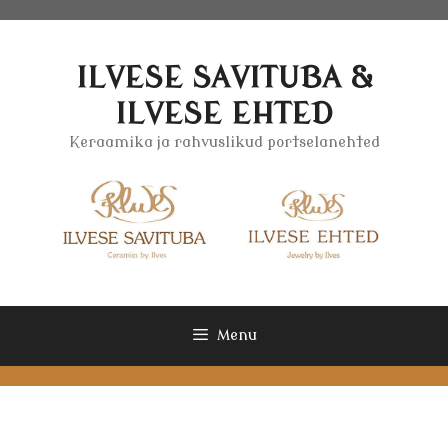
Skip
to
content
ILVESE SAVITUBA &
ILVESE EHTED
Keraamika ja rahvuslikud portselanehted
Menu