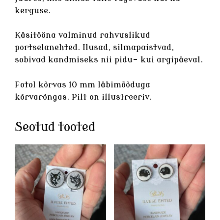
kerguse.
Käsitööna valminud rahvuslikud
portselanehted
. Ilusad, silmapaistvad,
sobivad kandmiseks nii pidu- kui argipäeval.
Fotol kõrvas 10 mm läbimõõduga
kõrvarõngas. Pilt on illustreeriv.
Seotud tooted