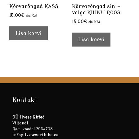
Kõrvarõngad KASS
Kõrvarõngad sini-
valge KIHNU ROOS
15.00
€
sis. KM
15.00
€
sis. KM
Lisa korvi
Lisa korvi
Kontakt
OÜ Ilvese Ehted
Viljandi
Reg. kood: 12964708
info@ilvesesavituba.ee