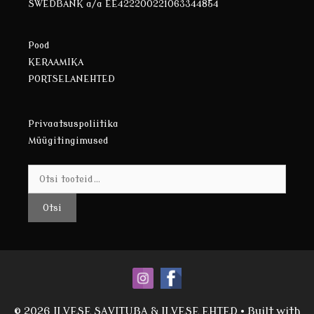
SWEDBANK a/a EE422200221063344854
Pood
KERAAMIKA
PORTSELANEHTED
Privaatsuspoliitika
Müügitingimused
Otsi:
Otsi
© 2026 ILVESE SAVITUBA & ILVESE EHTED
• Built with