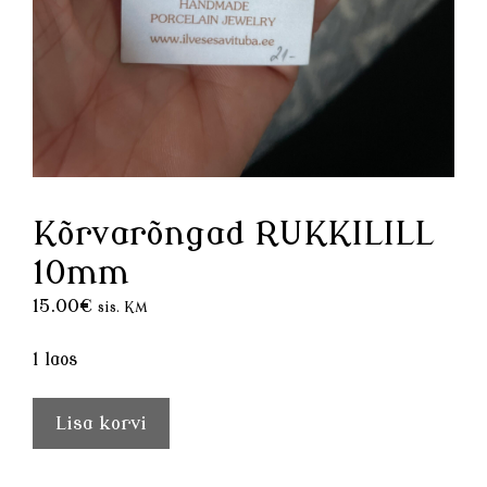
Kõrvarõngad RUKKILILL
10mm
15.00
€
sis. KM
1 laos
Kõrvarõngad
Lisa korvi
RUKKILILL
10mm