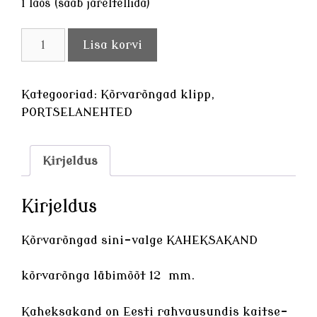
1 laos (saab järeltellida)
Kõrvarõngad
Lisa korvi
sini-
valge
KAHEKSAKAND
Kategooriad:
Kõrvarõngad klipp
,
kogus
PORTSELANEHTED
Kirjeldus
Kirjeldus
Kõrvarõngad sini-valge KAHEKSAKAND
kõrvarõnga läbimõõt 12 mm.
Kaheksakand on Eesti rahvausundis kaitse-