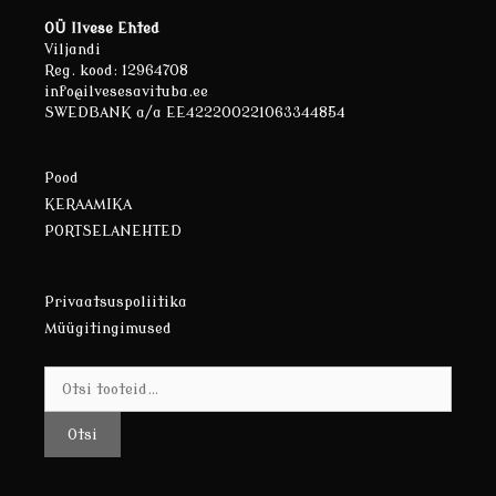
OÜ Ilvese Ehted
Viljandi
Reg. kood: 12964708
info@ilvesesavituba.ee
SWEDBANK a/a EE422200221063344854
Pood
KERAAMIKA
PORTSELANEHTED
Privaatsuspoliitika
Müügitingimused
Otsi:
Otsi