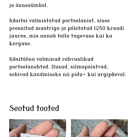
ja õnnesümbol.
Käsitsi valmistatud
portselanist
, sisse
pressitud mustriga ja põletatud 1250 kraadi
juures, mis annab talle tugevuse kui ka
kerguse.
Käsitööna valminud rahvuslikud
portselanehted
. Ilusad, silmapaistvad,
sobivad kandmiseks nii pidu- kui argipäeval.
Seotud tooted