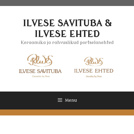
Skip
to
content
ILVESE SAVITUBA &
ILVESE EHTED
Keraamika ja rahvuslikud portselanehted
Menu