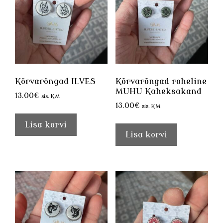
Kõrvarõngad ILVES
Kõrvarõngad roheline
MUHU Kaheksakand
13.00
€
sis. KM
13.00
€
sis. KM
Lisa korvi
Lisa korvi