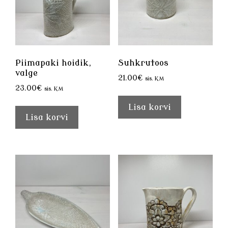
Piimapaki hoidik,
Suhkrutoos
valge
21.00
€
sis. KM
23.00
€
sis. KM
Lisa korvi
Lisa korvi