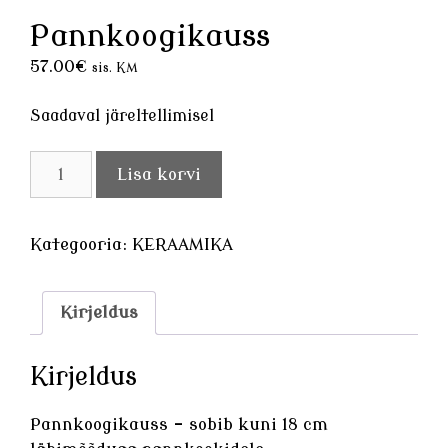
Pannkoogikauss
57.00
€
sis. KM
Saadaval järeltellimisel
Pannkoogikauss
Lisa korvi
kogus
Kategooria:
KERAAMIKA
Kirjeldus
Kirjeldus
Pannkoogikauss – sobib kuni 18 cm