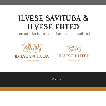
Skip
to
content
ILVESE SAVITUBA &
ILVESE EHTED
Keraamika ja rahvuslikud portselanehted
Menu