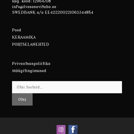
Reg. kood: 12964708
info@ilvesesavituba.ee
SWEDBANK a/a EE422200221063344854
Pood
KERAAMIKA
PORTSELANEHTED
Privaatsuspoliitika
Müügitingimused
Otsi:
Otsi