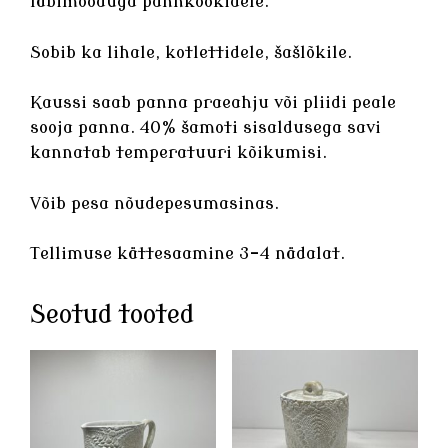
läbimõõduga pannkookidele.
Sobib ka lihale, kotlettidele, šašlõkile.
Kaussi saab panna praeahju või pliidi peale
sooja panna. 40% šamoti sisaldusega savi
kannatab temperatuuri kõikumisi.
Võib pesa nõudepesumasinas.
Tellimuse kättesaamine 3-4 nädalat.
Seotud tooted