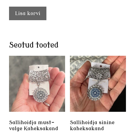
Lisa korvi
Seotud tooted
Sallihoidja must-
Sallihoidja sinine
valge Kaheksakand
kaheksakand