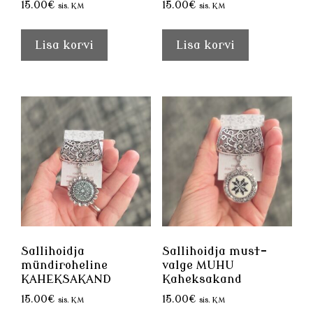
15.00
€
15.00
€
sis. KM
sis. KM
Lisa korvi
Lisa korvi
Sallihoidja
Sallihoidja must-
mündiroheline
valge MUHU
KAHEKSAKAND
Kaheksakand
15.00
€
15.00
€
sis. KM
sis. KM