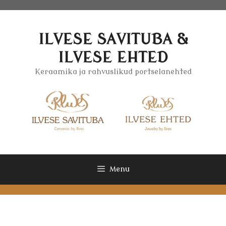
Skip
to
content
ILVESE SAVITUBA &
ILVESE EHTED
Keraamika ja rahvuslikud portselanehted
Menu