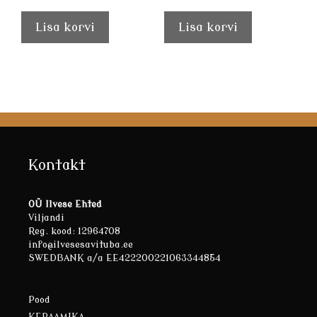
Lisa korvi
Lisa korvi
Kontakt
OÜ Ilvese Ehted
Viljandi
Reg. kood: 12964708
info@ilvesesavituba.ee
SWEDBANK a/a EE422200221063344854
Pood
KERAAMIKA