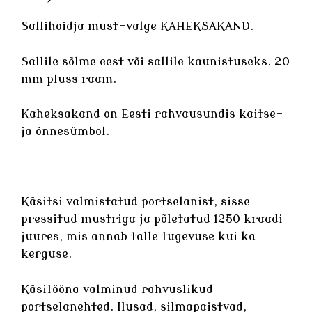
Sallihoidja must-valge KAHEKSAKAND.
Sallile sõlme eest või sallile kaunistuseks. 20
mm pluss raam.
Kaheksakand on Eesti rahvausundis kaitse-
ja õnnesümbol.
Käsitsi valmistatud
portselanist
, sisse
pressitud mustriga ja põletatud 1250 kraadi
juures, mis annab talle tugevuse kui ka
kerguse.
Käsitööna valminud rahvuslikud
portselanehted
. Ilusad, silmapaistvad,