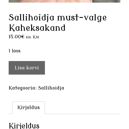
Sallihoidja must-valge
Kaheksakand
15.00
€
sis. KM
1 laos
Sallihoidja
Lisa korvi
must-
valge
Kaheksakand
Kategooria:
Sallihoidja
kogus
Kirjeldus
Kirjeldus