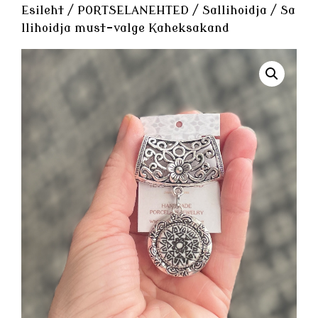
Esileht
/
PORTSELANEHTED
/
Sallihoidja
/ Sa
llihoidja must-valge Kaheksakand