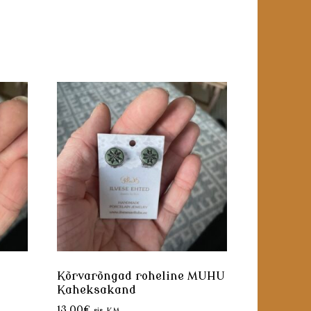
Kõrvarõngad roheline MUHU
Kaheksakand
13.00
€
sis. KM