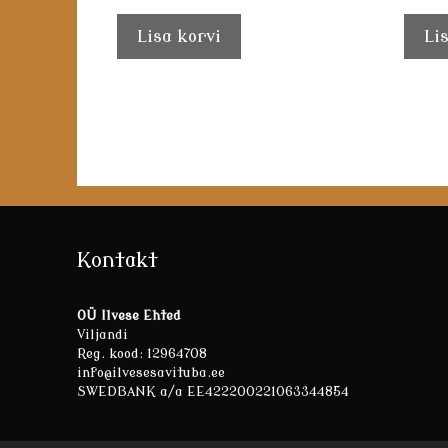
Lisa korvi
Li
Kontakt
OÜ Ilvese Ehted
Viljandi
Reg. kood: 12964708
info@ilvesesavituba.ee
SWEDBANK a/a EE422200221063344854