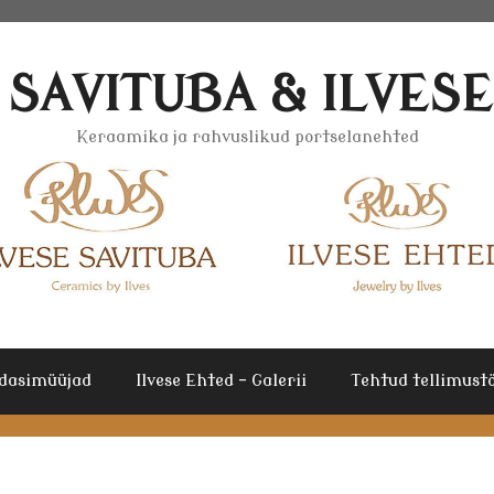
 SAVITUBA & ILVES
Keraamika ja rahvuslikud portselanehted
dasimüüjad
Ilvese Ehted – Galerii
Tehtud tellimustö