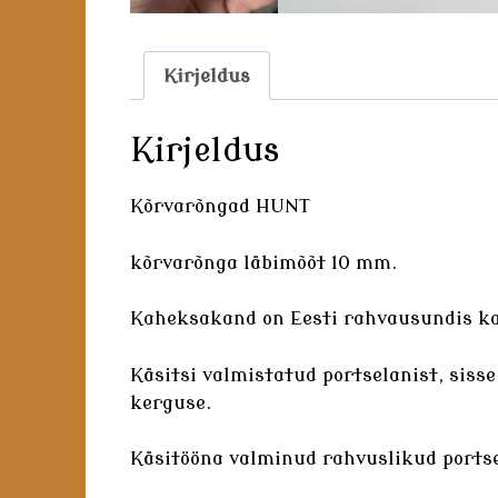
Kirjeldus
Kirjeldus
Kõrvarõngad HUNT
kõrvarõnga läbimõõt 10 mm.
Kaheksakand on Eesti rahvausundis ka
Käsitsi valmistatud
portselanist
, siss
kerguse.
Käsitööna valminud rahvuslikud
ports