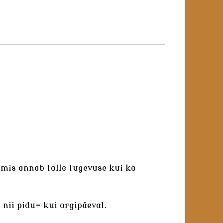
, mis annab talle tugevuse kui ka
 nii pidu- kui argipäeval.