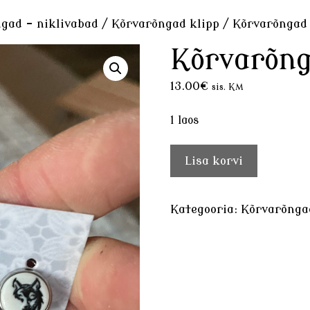
gad - niklivabad
/
Kõrvarõngad klipp
/ Kõrvarõngad
Kõrvarõn
13.00
€
sis. KM
1 laos
Kõrvarõngad
Lisa korvi
HUNT
kogus
Kategooria:
Kõrvarõnga