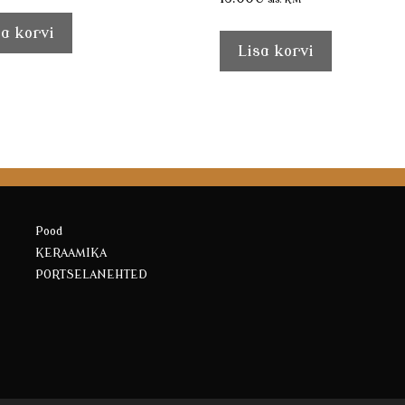
sa korvi
Lisa korvi
Pood
KERAAMIKA
PORTSELANEHTED