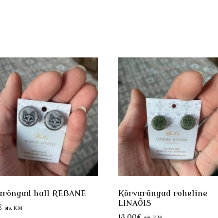
arõngad hall REBANE
Kõrvarõngad roheline
LINAÕIS
€
sis. KM
13.00
€
sis. KM