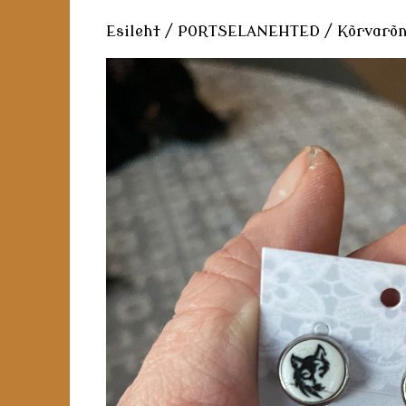
Esileht
/
PORTSELANEHTED
/
Kõrvarõn