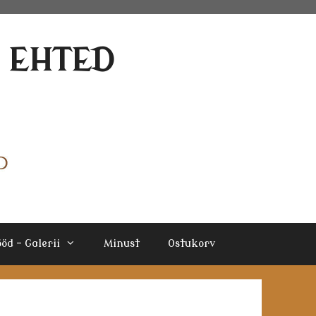
E EHTED
öd – Galerii
Minust
Ostukorv