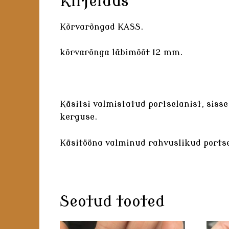
Kirjeldus
Kõrvarõngad KASS.
kõrvarõnga läbimõõt 12 mm.
Käsitsi valmistatud
portselanist
, siss
kerguse.
Käsitööna valminud rahvuslikud
ports
Seotud tooted