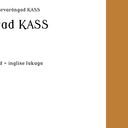
õrvarõngad KASS
gad KASS
 - inglise lukuga