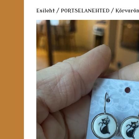
Esileht
/
PORTSELANEHTED
/
Kõrvarõn