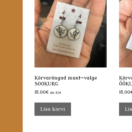
Kõrvarõngad must-valge
Kõrv
SOOKURG
ÖÖK
15.00
€
15.00
sis. KM
Lisa korvi
Li