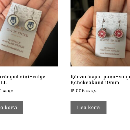
arõngad sini-valge
Kõrvarõngad puna-valg
ULL
Kaheksakand 10mm
€
15.00
€
sis. KM
sis. KM
sa korvi
Lisa korvi