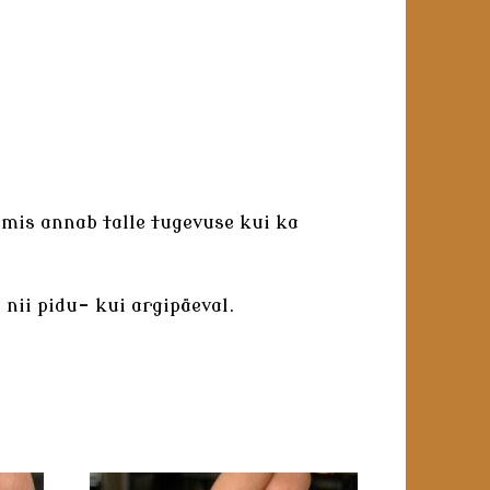
, mis annab talle tugevuse kui ka
 nii pidu- kui argipäeval.