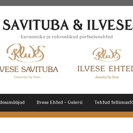
 SAVITUBA & ILVES
Keraamika ja rahvuslikud portselanehted
dasimüüjad
Ilvese Ehted – Galerii
Tehtud tellimustö