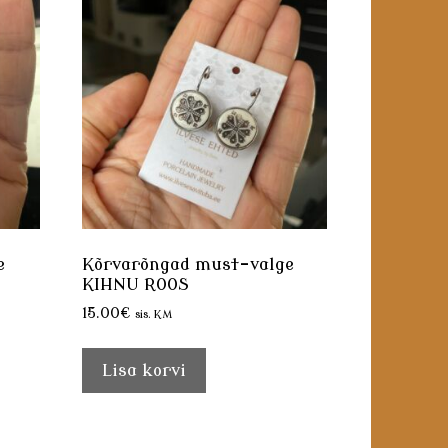
e
Kõrvarõngad must-valge
KIHNU ROOS
15.00
€
sis. KM
Lisa korvi