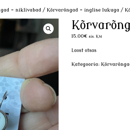
gad - niklivabad
/
Kõrvarõngad - inglise lukuga
/ K
Kõrvarõn
15.00
€
sis. KM
Laost otsas
Kategooria:
Kõrvarõngad