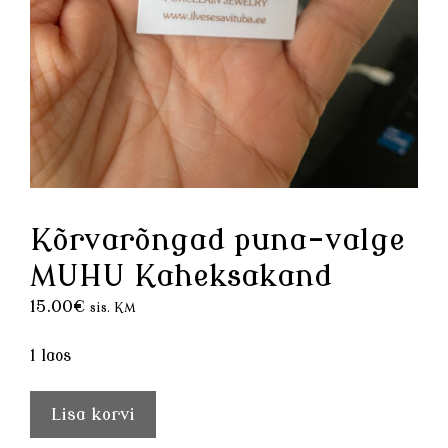
Kõrvarõngad puna-valge
MUHU Kaheksakand
15.00
€
sis. KM
1 laos
Kõrvarõngad
Lisa korvi
puna-