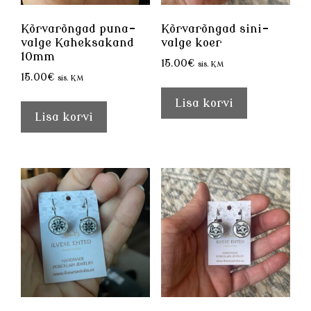
Kõrvarõngad puna-
Kõrvarõngad sini-
valge Kaheksakand
valge koer
10mm
15.00
€
sis. KM
15.00
€
sis. KM
Lisa korvi
Lisa korvi