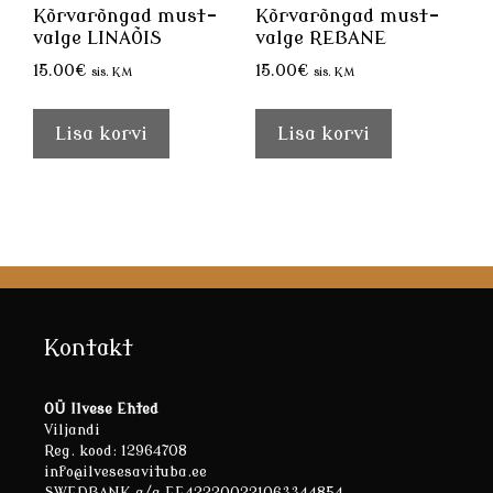
Kõrvarõngad must-
Kõrvarõngad must-
valge LINAÕIS
valge REBANE
15.00
€
15.00
€
sis. KM
sis. KM
Lisa korvi
Lisa korvi
Kontakt
OÜ Ilvese Ehted
Viljandi
Reg. kood: 12964708
info@ilvesesavituba.ee
SWEDBANK a/a EE422200221063344854