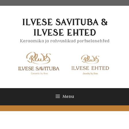
Skip
to
content
ILVESE SAVITUBA &
ILVESE EHTED
Keraamika ja rahvuslikud portselanehted
Menu