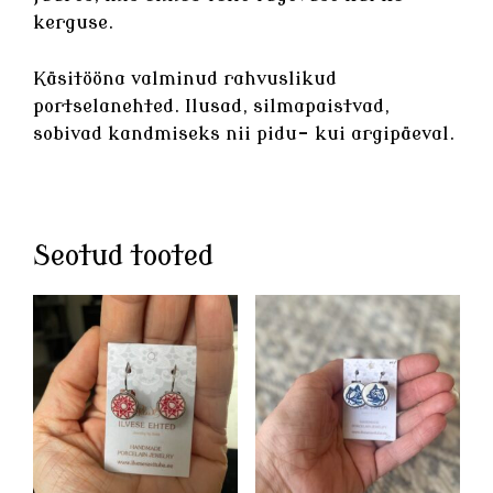
kerguse.
Käsitööna valminud rahvuslikud
portselanehted
. Ilusad, silmapaistvad,
sobivad kandmiseks nii pidu- kui argipäeval.
Seotud tooted