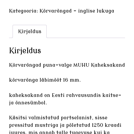
valge
MUHU
Kategooria:
Kõrvarõngad - inglise lukuga
Kaheksakand
kogus
Kirjeldus
Kirjeldus
Kõrvarõngad puna-valge MUHU Kaheksakand
kõrvarõnga läbimõõt 16 mm.
kaheksakand on Eesti rahvausundis kaitse-
ja õnnesümbol.
Käsitsi valmistatud
portselanist
, sisse
pressitud mustriga ja põletatud 1250 kraadi
juures, mis annab talle tugevuse kui ka